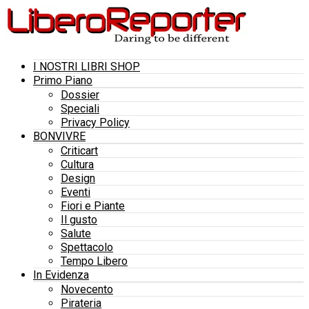
I NOSTRI LIBRI SHOP
Primo Piano
Dossier
Speciali
Privacy Policy
BONVIVRE
Criticart
Cultura
Design
Eventi
Fiori e Piante
Il gusto
Salute
Spettacolo
Tempo Libero
In Evidenza
Novecento
Pirateria