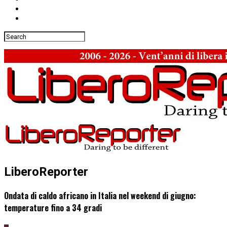
LiberoReporter
Ondata di caldo africano in Italia nel weekend di giugno:
temperature fino a 34 gradi