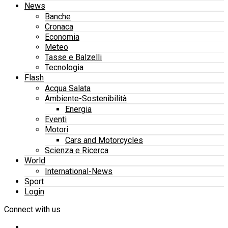
News
Banche
Cronaca
Economia
Meteo
Tasse e Balzelli
Tecnologia
Flash
Acqua Salata
Ambiente-Sostenibilità
Energia
Eventi
Motori
Cars and Motorcycles
Scienza e Ricerca
World
International-News
Sport
Login
Connect with us