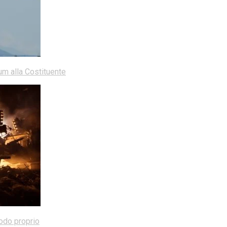
dum alla Costituente
modo proprio