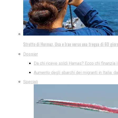
Stretto di Hormuz, Usa e Iran verso una tregua di 60 giorn
Dossier
Da chi riceve soldi Hamas? Ecco chi finanzia i
Aumento degli sbarchi dei migranti in Italia: 
Speciali