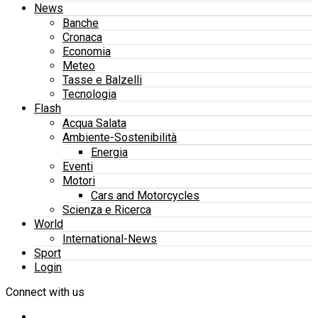
News
Banche
Cronaca
Economia
Meteo
Tasse e Balzelli
Tecnologia
Flash
Acqua Salata
Ambiente-Sostenibilità
Energia
Eventi
Motori
Cars and Motorcycles
Scienza e Ricerca
World
International-News
Sport
Login
Connect with us