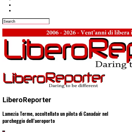
LiberoReporter
Lamezia Terme, accoltellato un pilota di Canadair nel
parcheggio dell’aeroporto