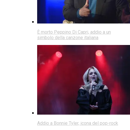
È morto Peppino Di Capri, addio a un
simbolo della canzone italiana
Addio a Bonnie Tyler, icona del pop-rock