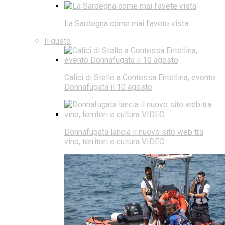
La Sardegna come mai l’avete vista
Il gusto
Calici di Stelle a Contessa Entellina, evento
Donnafugata il 10 agosto
Donnafugata lancia il nuovo sito web tra
vino, territori e cultura VIDEO