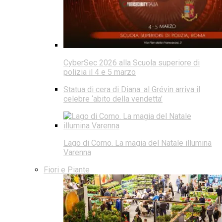
CyberSec 2026 alla Scuola superiore di
polizia il 4 e 5 marzo
Statua di cera di Diana: al Grévin arriva il
celebre ‘abito della vendetta’
Lago di Como. La magia del Natale illumina
Varenna
Fiori e Piante