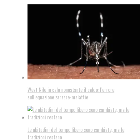
West Nile in calo nonostante il caldo: l’errore
sull’equazione zanzare-malattie
Le abitudini del tempo libero sono cambiate, ma le
tradizioni restano