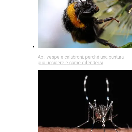
Api, vespe e calabroni: perché una puntura
può uccidere e come difendersi