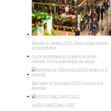
Myplant & Garden 2026: filiera verde globale
a Fiera Milano
Come profumare gli ambienti in modo
naturale con tre ingredienti da cucina
Nell’eden di Orticolario 2025 il sogno si è
avverato
VERDE GRAZZANO 2025