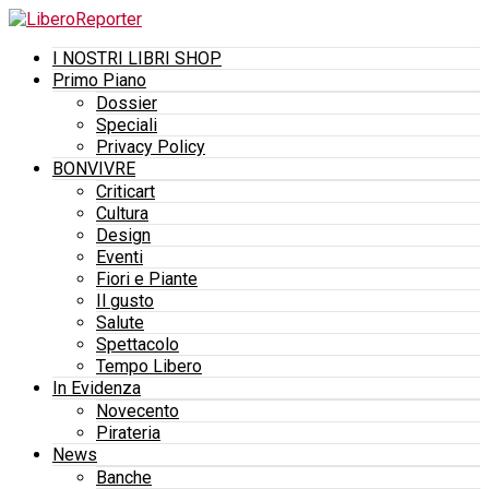
I NOSTRI LIBRI SHOP
Primo Piano
Dossier
Speciali
Privacy Policy
BONVIVRE
Criticart
Cultura
Design
Eventi
Fiori e Piante
Il gusto
Salute
Spettacolo
Tempo Libero
In Evidenza
Novecento
Pirateria
News
Banche