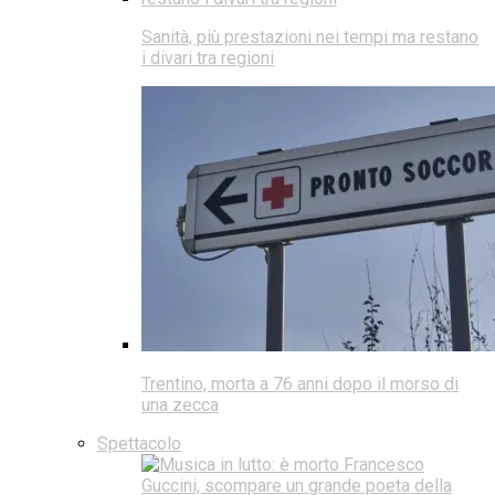
Sanità, più prestazioni nei tempi ma restano
i divari tra regioni
Trentino, morta a 76 anni dopo il morso di
una zecca
Spettacolo