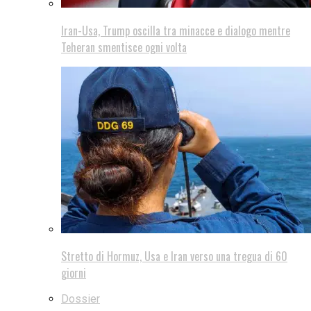
Iran-Usa, Trump oscilla tra minacce e dialogo mentre
Teheran smentisce ogni volta
Stretto di Hormuz, Usa e Iran verso una tregua di 60
giorni
Dossier