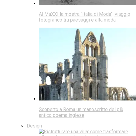
Al MaXXI la mostra “Italia di Moda”, viaggio
fotografico tra paesaggi e alta moda
Scoperto a Roma un manoscritto del più
antico poema inglese
Design