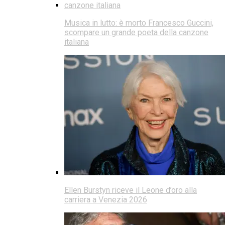
Musica in lutto: è morto Francesco Guccini,
scompare un grande poeta della canzone
italiana
Ellen Burstyn riceve il Leone d’oro alla
carriera a Venezia 2026