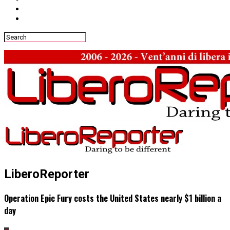
LiberoReporter
Operation Epic Fury costs the United States nearly $1 billion a
day