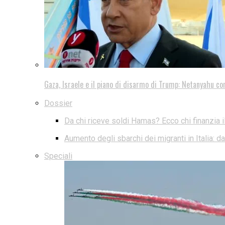
Gaza, Israele e il piano di disarmo di Trump: Netanyahu co
Dossier
Da chi riceve soldi Hamas? Ecco chi finanzia i
Aumento degli sbarchi dei migranti in Italia: 
Speciali