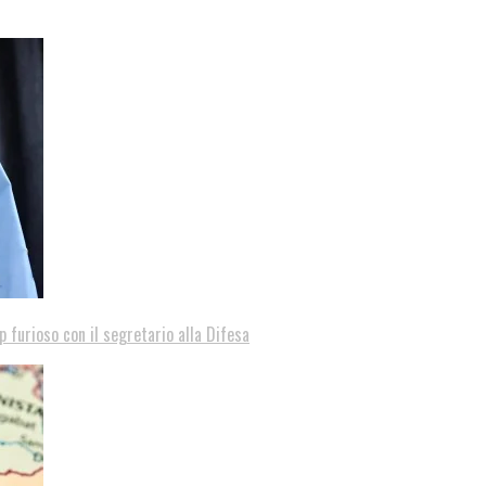
p furioso con il segretario alla Difesa