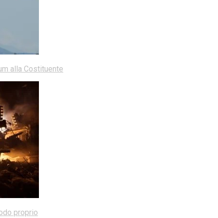
dum alla Costituente
modo proprio