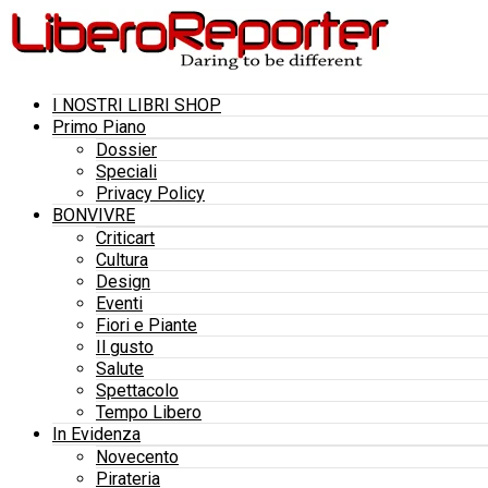
I NOSTRI LIBRI SHOP
Primo Piano
Dossier
Speciali
Privacy Policy
BONVIVRE
Criticart
Cultura
Design
Eventi
Fiori e Piante
Il gusto
Salute
Spettacolo
Tempo Libero
In Evidenza
Novecento
Pirateria