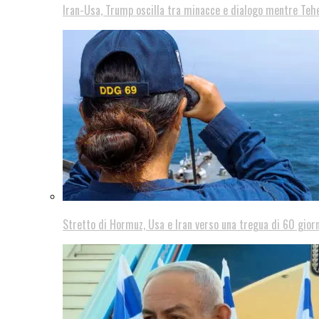
Iran-Usa, Trump oscilla tra minacce e dialogo mentre Teh
Stretto di Hormuz, Usa e Iran verso una tregua di 60 giorn