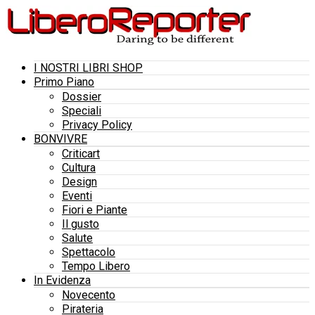
I NOSTRI LIBRI SHOP
Primo Piano
Dossier
Speciali
Privacy Policy
BONVIVRE
Criticart
Cultura
Design
Eventi
Fiori e Piante
Il gusto
Salute
Spettacolo
Tempo Libero
In Evidenza
Novecento
Pirateria