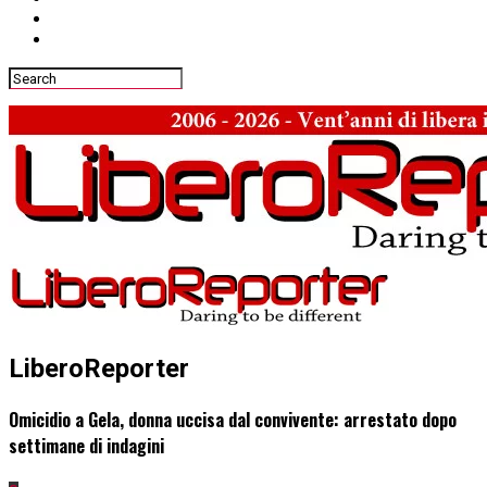
LiberoReporter
Omicidio a Gela, donna uccisa dal convivente: arrestato dopo
settimane di indagini