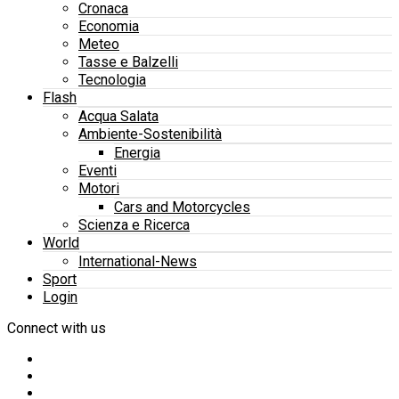
Cronaca
Economia
Meteo
Tasse e Balzelli
Tecnologia
Flash
Acqua Salata
Ambiente-Sostenibilità
Energia
Eventi
Motori
Cars and Motorcycles
Scienza e Ricerca
World
International-News
Sport
Login
Connect with us