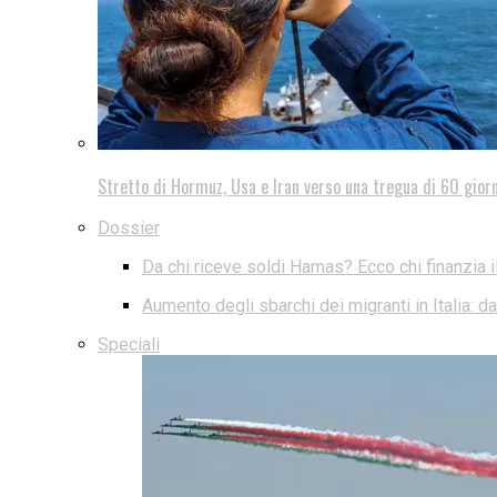
Stretto di Hormuz, Usa e Iran verso una tregua di 60 giorn
Dossier
Da chi riceve soldi Hamas? Ecco chi finanzia i
Aumento degli sbarchi dei migranti in Italia: 
Speciali