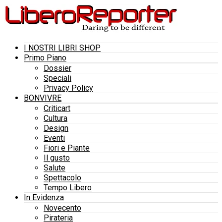
I NOSTRI LIBRI SHOP
Primo Piano
Dossier
Speciali
Privacy Policy
BONVIVRE
Criticart
Cultura
Design
Eventi
Fiori e Piante
Il gusto
Salute
Spettacolo
Tempo Libero
In Evidenza
Novecento
Pirateria