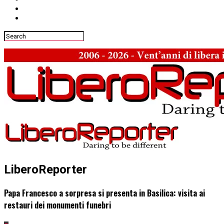
LiberoReporter
Papa Francesco a sorpresa si presenta in Basilica: visita ai
restauri dei monumenti funebri