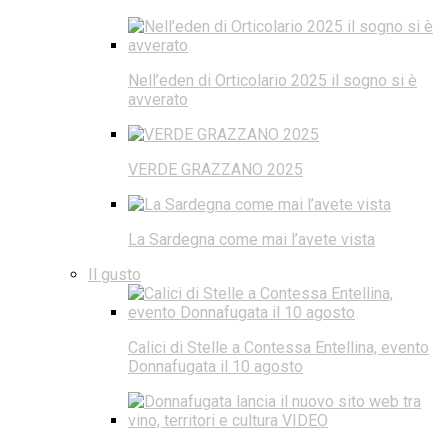
Nell’eden di Orticolario 2025 il sogno si è
avverato
VERDE GRAZZANO 2025
La Sardegna come mai l’avete vista
Il gusto
Calici di Stelle a Contessa Entellina, evento
Donnafugata il 10 agosto