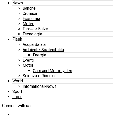
News
Banche
Cronaca
Economia
Meteo
Tasse e Balzelli
Tecnologia
Flash
Acqua Salata
Ambiente-Sostenibilità
Energia
Eventi
Motori
Cars and Motorcycles
Scienza e Ricerca
World
International-News
Sport
Login
Connect with us