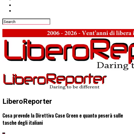
LiberoReporter
Cosa prevede la Direttiva Case Green e quanto peserà sulle
tasche degli italiani