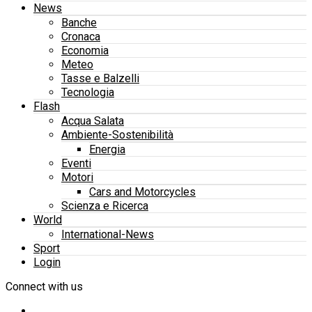
News
Banche
Cronaca
Economia
Meteo
Tasse e Balzelli
Tecnologia
Flash
Acqua Salata
Ambiente-Sostenibilità
Energia
Eventi
Motori
Cars and Motorcycles
Scienza e Ricerca
World
International-News
Sport
Login
Connect with us