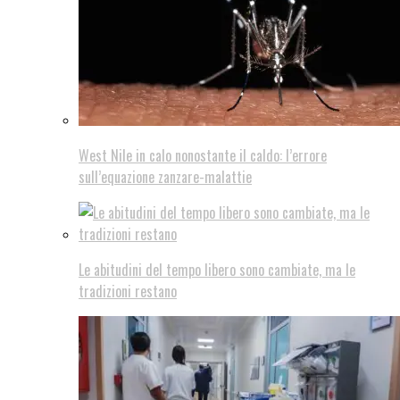
West Nile in calo nonostante il caldo: l’errore
sull’equazione zanzare-malattie
Le abitudini del tempo libero sono cambiate, ma le
tradizioni restano