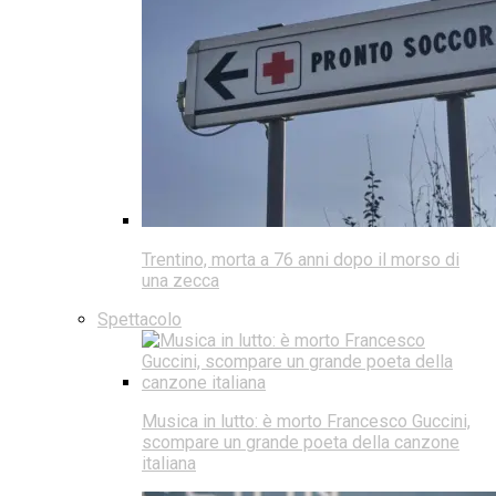
Trentino, morta a 76 anni dopo il morso di
una zecca
Spettacolo
Musica in lutto: è morto Francesco Guccini,
scompare un grande poeta della canzone
italiana