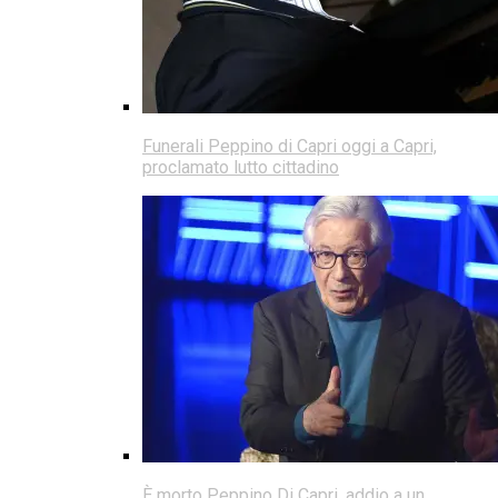
Funerali Peppino di Capri oggi a Capri,
proclamato lutto cittadino
È morto Peppino Di Capri, addio a un