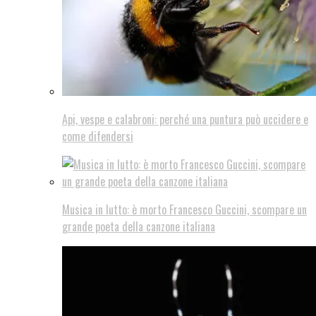
Api, vespe e calabroni: perché una puntura può uccidere e
come difendersi
Musica in lutto: è morto Francesco Guccini, scompare un
grande poeta della canzone italiana