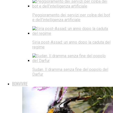
Peggioramento dei servizi per colpa dei bot
e dell’intelligenza artificiale
Siria post-Assad: un anno dopo la caduta del
regime
Sudan. Il dramma senza fine del popolo del
Darfur
BONVIVRE