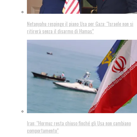
Netanyahu respinge il piano Usa per Gaza: “Israele non si
ritirerà senza il disarmo di Hamas”
Iran: “Hormuz resta chiuso finché gli Usa non cambiano
comportamento”