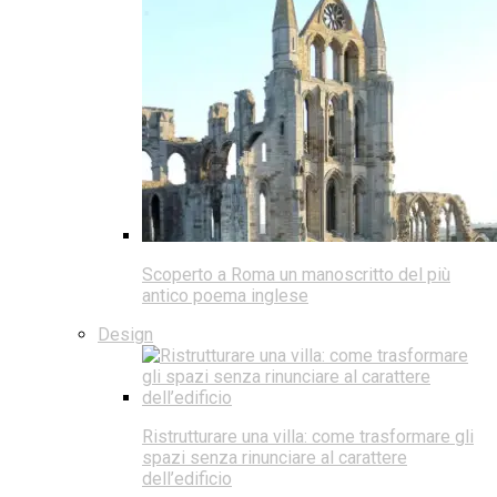
Scoperto a Roma un manoscritto del più
antico poema inglese
Design
Ristrutturare una villa: come trasformare gli
spazi senza rinunciare al carattere
dell’edificio