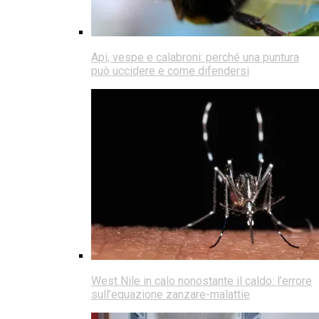
Api, vespe e calabroni: perché una puntura
può uccidere e come difendersi
West Nile in calo nonostante il caldo: l’errore
sull’equazione zanzare-malattie