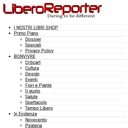
I NOSTRI LIBRI SHOP
Primo Piano
Dossier
Speciali
Privacy Policy
BONVIVRE
Criticart
Cultura
Design
Eventi
Fiori e Piante
Il gusto
Salute
Spettacolo
Tempo Libero
In Evidenza
Novecento
Pirateria