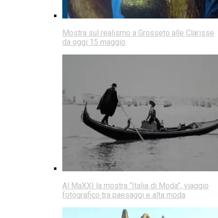
Mostra sul realismo a Grosseto alle Clarisse
da oggi 15 maggio
Al MaXXI la mostra “Italia di Moda”, viaggio
fotografico tra paesaggi e alta moda