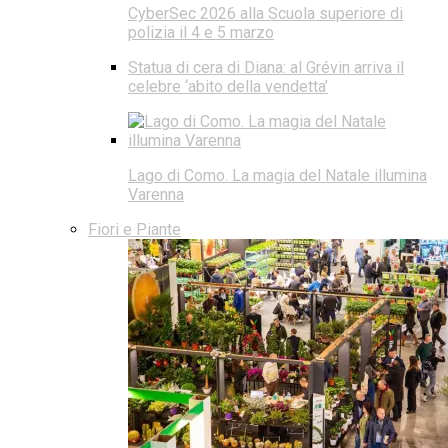
CyberSec 2026 alla Scuola superiore di
polizia il 4 e 5 marzo
Statua di cera di Diana: al Grévin arriva il
celebre ‘abito della vendetta’
Lago di Como. La magia del Natale illumina
Varenna
Fiori e Piante