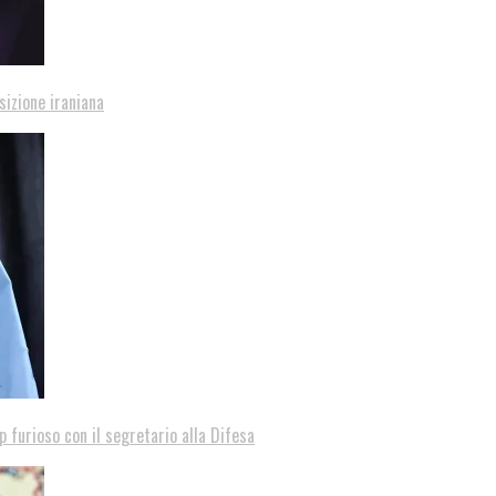
sizione iraniana
p furioso con il segretario alla Difesa