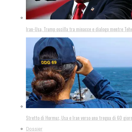
Iran-Usa, Trump oscilla tra minacce e dialogo mentre Teh
Stretto di Hormuz, Usa e Iran verso una tregua di 60 giorn
Dossier