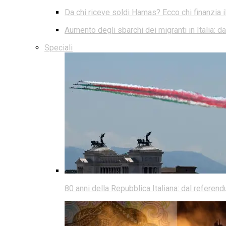
Da chi riceve soldi Hamas? Ecco chi finanzia i
Aumento degli sbarchi dei migranti in Italia: 
Speciali
80 anni della Repubblica Italiana: dal referen