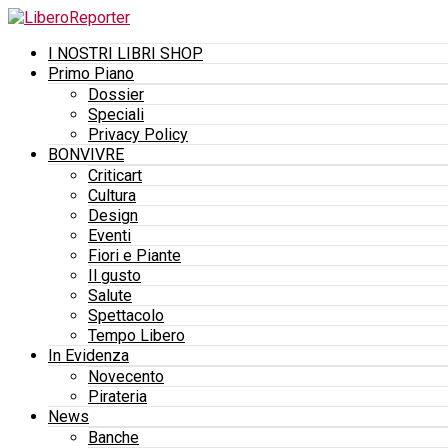
I NOSTRI LIBRI SHOP
Primo Piano
Dossier
Speciali
Privacy Policy
BONVIVRE
Criticart
Cultura
Design
Eventi
Fiori e Piante
Il gusto
Salute
Spettacolo
Tempo Libero
In Evidenza
Novecento
Pirateria
News
Banche