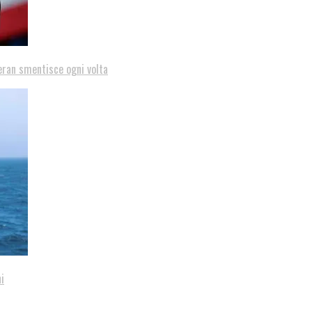
eran smentisce ogni volta
i