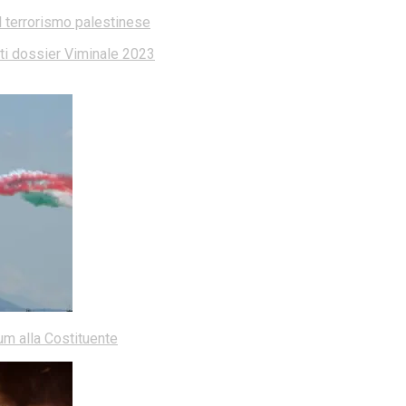
l terrorismo palestinese
dati dossier Viminale 2023
dum alla Costituente