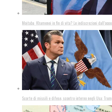
Mojtaba Khamenei in fin di vita? Le indiscrezioni dall’oppo
Scorte di missili e difese, scontro interno negli Usa: Trum