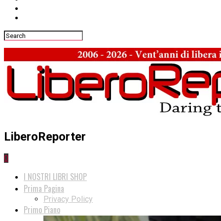
LiberoReporter
0
I NOSTRI LIBRI SHOP
Prima Pagina
Privacy Policy
Primo Piano