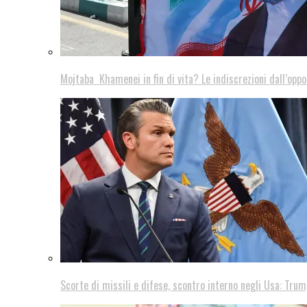
Mojtaba Khamenei in fin di vita? Le indiscrezioni dall’oppo
Scorte di missili e difese, scontro interno negli Usa: Trum