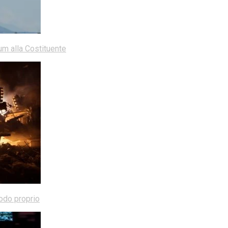
dum alla Costituente
modo proprio