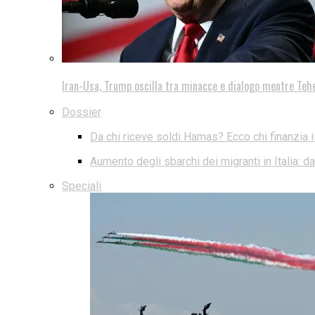
Iran-Usa, Trump oscilla tra minacce e dialogo mentre Teh
Dossier
Da chi riceve soldi Hamas? Ecco chi finanzia i
Aumento degli sbarchi dei migranti in Italia: 
Speciali