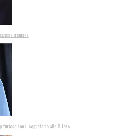
sizione iraniana
p furioso con il segretario alla Difesa