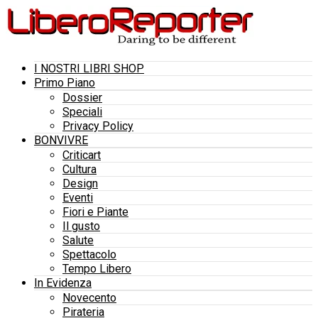
I NOSTRI LIBRI SHOP
Primo Piano
Dossier
Speciali
Privacy Policy
BONVIVRE
Criticart
Cultura
Design
Eventi
Fiori e Piante
Il gusto
Salute
Spettacolo
Tempo Libero
In Evidenza
Novecento
Pirateria