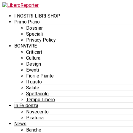
I NOSTRI LIBRI SHOP
Primo Piano
Dossier
Speciali
Privacy Policy
BONVIVRE
Criticart
Cultura
Design
Eventi
Fiori e Piante
Il gusto
Salute
Spettacolo
Tempo Libero
In Evidenza
Novecento
Pirateria
News
Banche