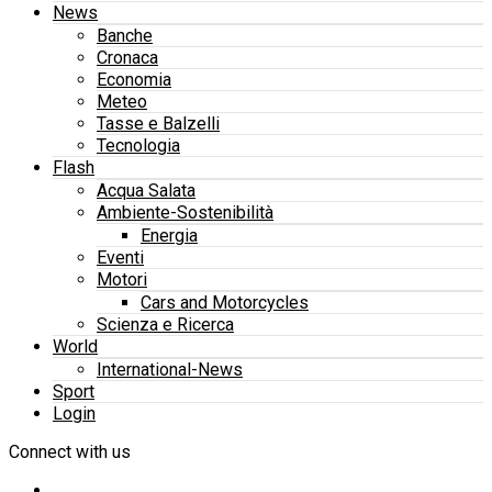
News
Banche
Cronaca
Economia
Meteo
Tasse e Balzelli
Tecnologia
Flash
Acqua Salata
Ambiente-Sostenibilità
Energia
Eventi
Motori
Cars and Motorcycles
Scienza e Ricerca
World
International-News
Sport
Login
Connect with us