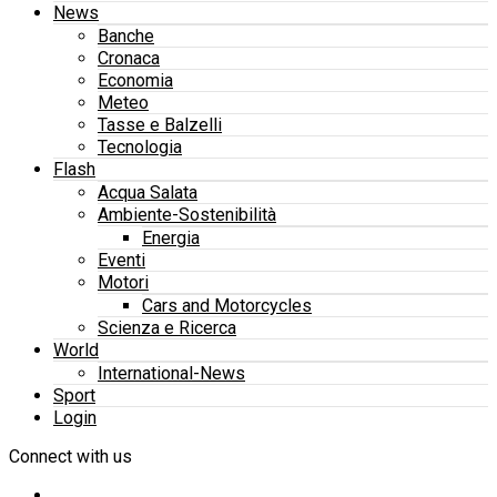
News
Banche
Cronaca
Economia
Meteo
Tasse e Balzelli
Tecnologia
Flash
Acqua Salata
Ambiente-Sostenibilità
Energia
Eventi
Motori
Cars and Motorcycles
Scienza e Ricerca
World
International-News
Sport
Login
Connect with us