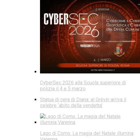
CyberSec 2026 alla Scuola superiore di
polizia il 4 e 5 marzo
Statua di cera di Diana: al Grévin arriva il
celebre ‘abito della vendetta’
Lago di Como. La magia del Natale illumina
Varenna