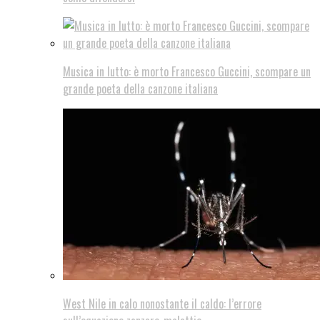
Musica in lutto: è morto Francesco Guccini, scompare un
grande poeta della canzone italiana
West Nile in calo nonostante il caldo: l’errore