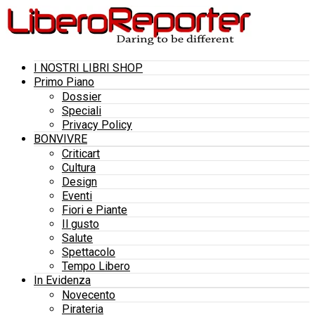
I NOSTRI LIBRI SHOP
Primo Piano
Dossier
Speciali
Privacy Policy
BONVIVRE
Criticart
Cultura
Design
Eventi
Fiori e Piante
Il gusto
Salute
Spettacolo
Tempo Libero
In Evidenza
Novecento
Pirateria