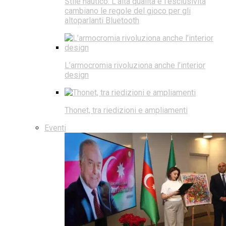
Stile nautico. L’alta qualità e l’esclusività
cambiano le regole del gioco per gli
altoparlanti Bluetooth
L’armocromia rivoluziona anche l’interior
design
Thonet, tra riedizioni e ampliamenti
Eventi