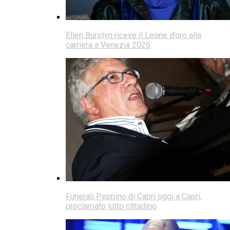
Ellen Burstyn riceve il Leone d’oro alla
carriera a Venezia 2026
Funerali Peppino di Capri oggi a Capri,
proclamato lutto cittadino