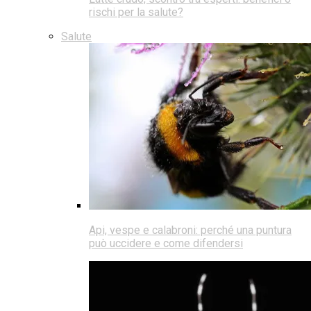
rischi per la salute?
Salute
Api, vespe e calabroni: perché una puntura
può uccidere e come difendersi