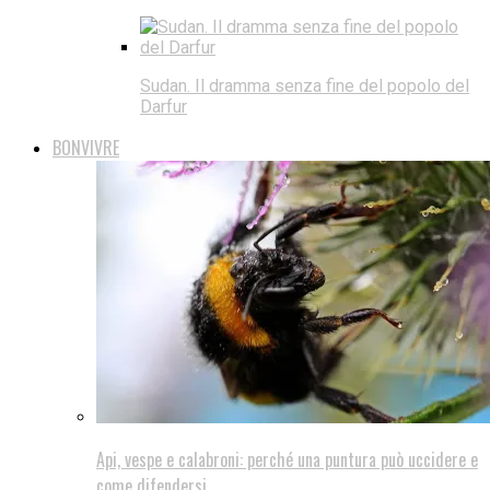
Sudan. Il dramma senza fine del popolo del
Darfur
BONVIVRE
Api, vespe e calabroni: perché una puntura può uccidere e
come difendersi