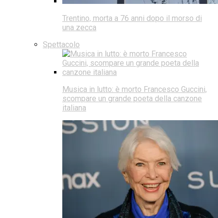
Trentino, morta a 76 anni dopo il morso di
una zecca
Spettacolo
Musica in lutto: è morto Francesco Guccini,
scompare un grande poeta della canzone
italiana