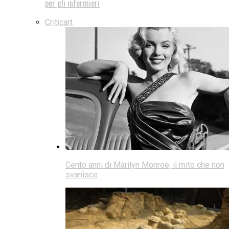
per gli infermieri
Criticart
Cento anni di Marilyn Monroe, il mito che non
svanisce