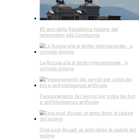
80 anni della Repubblica Italiana: dal
referendum alla Costituente
La Russia urla al diritto internazionale… a
comodo proprio
Peggioramento dei servizi per colpa dei bot
e dell’intelligenza artificiale
Siria post-Assad: un anno dopo la caduta del
regime