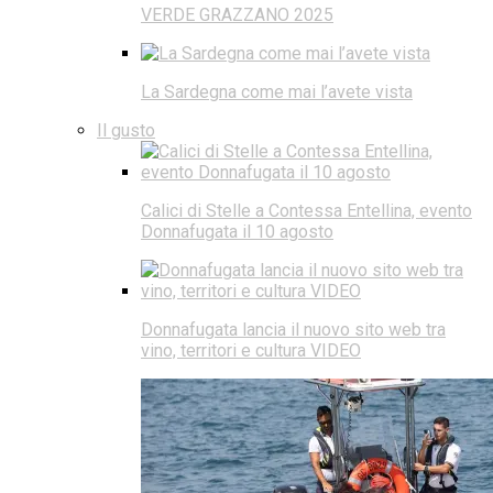
Donnafugata il 10 agosto
Donnafugata lancia il nuovo sito web tra
vino, territori e cultura VIDEO
La cozza di Marina di Ravenna, la perla
dell’Adriatico tra storia e sostenibilità