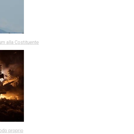
dum alla Costituente
modo proprio