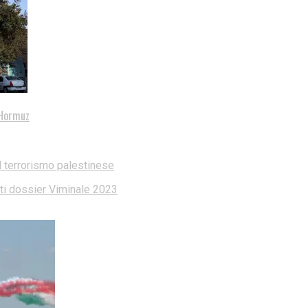
i Hormuz
l terrorismo palestinese
dati dossier Viminale 2023