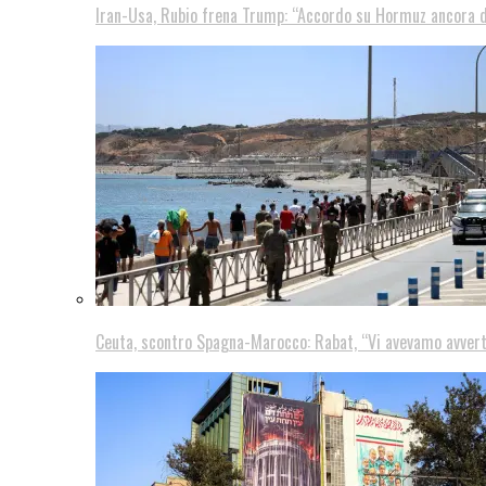
Iran-Usa, Rubio frena Trump: “Accordo su Hormuz ancora d
Ceuta, scontro Spagna-Marocco: Rabat, “Vi avevamo avver