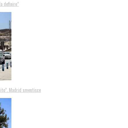
a definire”
tito”. Madrid smentisce