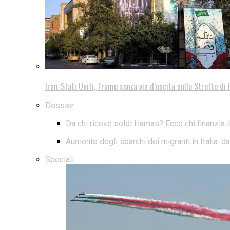
Iran-Stati Uniti, Trump senza via d’uscita sullo Stretto d
Dossier
Da chi riceve soldi Hamas? Ecco chi finanzia i
Aumento degli sbarchi dei migranti in Italia: 
Speciali