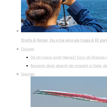
Stretto di Hormuz, Usa e Iran verso una tregua di 60 giorn
Dossier
Da chi riceve soldi Hamas? Ecco chi finanzia i
Aumento degli sbarchi dei migranti in Italia: 
Speciali