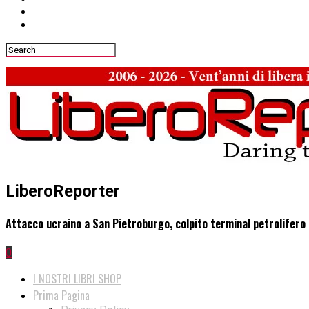
LiberoReporter
Attacco ucraino a San Pietroburgo, colpito terminal petrolifero
0
I NOSTRI LIBRI SHOP
Prima Pagina