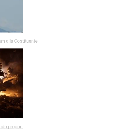
dum alla Costituente
modo proprio