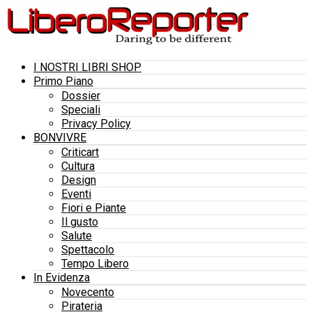
I NOSTRI LIBRI SHOP
Primo Piano
Dossier
Speciali
Privacy Policy
BONVIVRE
Criticart
Cultura
Design
Eventi
Fiori e Piante
Il gusto
Salute
Spettacolo
Tempo Libero
In Evidenza
Novecento
Pirateria