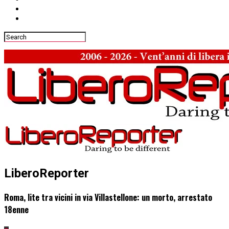
LiberoReporter
Roma, lite tra vicini in via Villastellone: un morto, arrestato
18enne