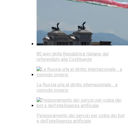
80 anni della Repubblica Italiana: dal
referendum alla Costituente
La Russia urla al diritto internazionale… a
comodo proprio
Peggioramento dei servizi per colpa dei bot
e dell’intelligenza artificiale