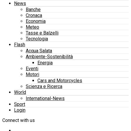
News
Banche
Cronaca
Economia
Meteo
Tasse e Balzelli
Tecnologia
Flash
Acqua Salata
Ambiente-Sostenibilità
Energia
Eventi
Motori
Cars and Motorcycles
Scienza e Ricerca
World
International-News
Sport
Login
Connect with us