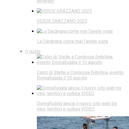
avverato
VERDE GRAZZANO 2025
La Sardegna come mai l’avete vista
Il gusto
Calici di Stelle a Contessa Entellina, evento
Donnafugata il 10 agosto
Donnafugata lancia il nuovo sito web tra
vino, territori e cultura VIDEO