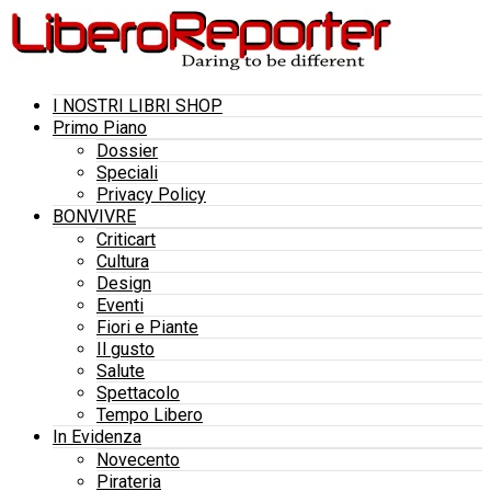
I NOSTRI LIBRI SHOP
Primo Piano
Dossier
Speciali
Privacy Policy
BONVIVRE
Criticart
Cultura
Design
Eventi
Fiori e Piante
Il gusto
Salute
Spettacolo
Tempo Libero
In Evidenza
Novecento
Pirateria