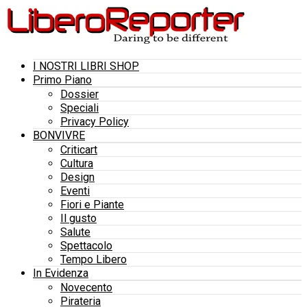
I NOSTRI LIBRI SHOP
Primo Piano
Dossier
Speciali
Privacy Policy
BONVIVRE
Criticart
Cultura
Design
Eventi
Fiori e Piante
Il gusto
Salute
Spettacolo
Tempo Libero
In Evidenza
Novecento
Pirateria