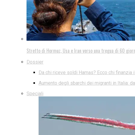
Stretto di Hormuz, Usa e Iran verso una tregua di 60 giorn
Dossier
Da chi riceve soldi Hamas? Ecco chi finanzia i
Aumento degli sbarchi dei migranti in Italia: 
Speciali