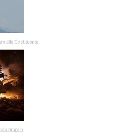
dum alla Costituente
modo proprio