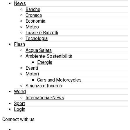
News
Banche
Cronaca
Economia
Meteo
Tasse e Balzelli
Tecnologia
Flash
Acqua Salata
Ambiente-Sostenibilità
Energia
Eventi
Motori
Cars and Motorcycles
Scienza e Ricerca
World
International-News
Sport
Login
Connect with us