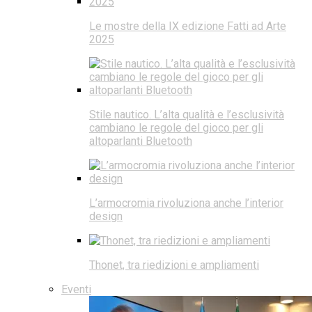
Le mostre della IX edizione Fatti ad Arte
2025
Stile nautico. L’alta qualità e l’esclusività
cambiano le regole del gioco per gli
altoparlanti Bluetooth
L’armocromia rivoluziona anche l’interior
design
Thonet, tra riedizioni e ampliamenti
Eventi