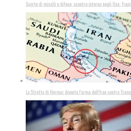
Scorte di missili e difese, scontro interno negli Usa: Trum
Lo Stretto di Hormuz diventa l’arma dell’Iran contro Trump