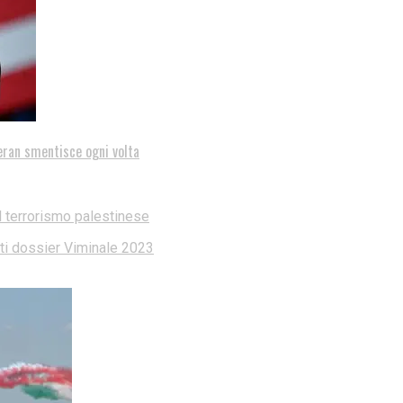
eran smentisce ogni volta
l terrorismo palestinese
dati dossier Viminale 2023