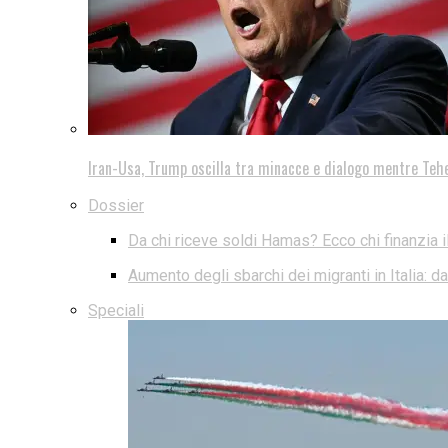
Iran-Usa, Trump oscilla tra minacce e dialogo mentre Teh
Dossier
Da chi riceve soldi Hamas? Ecco chi finanzia i
Aumento degli sbarchi dei migranti in Italia: 
Speciali