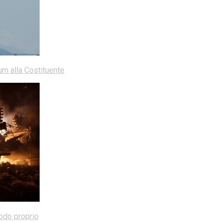
dum alla Costituente
modo proprio