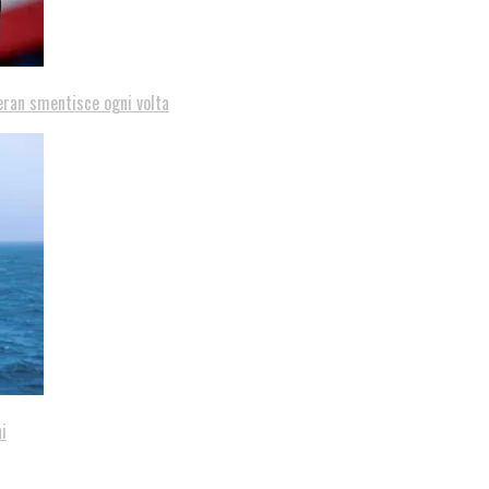
eran smentisce ogni volta
i