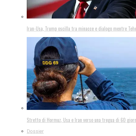
Iran-Usa, Trump oscilla tra minacce e dialogo mentre Teh
Stretto di Hormuz, Usa e Iran verso una tregua di 60 giorn
Dossier