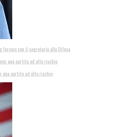
p furioso con il segretario alla Difesa
: una partita ad alto rischio