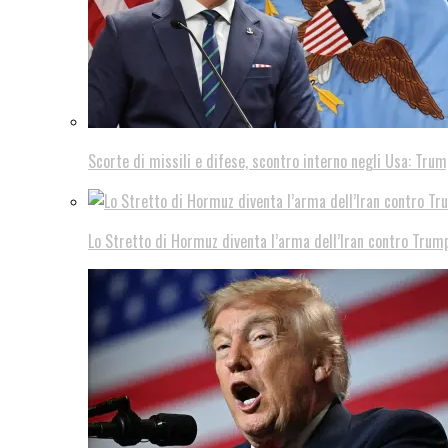
Scorte di missili e difese, scontro interno negli Usa: Trum
Lo Stretto di Hormuz diventa l’arma dell’Iran contro Trump