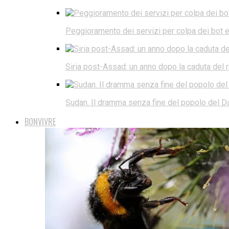
Peggioramento dei servizi per colpa dei bot e d
Siria post-Assad: un anno dopo la caduta del
Sudan. Il dramma senza fine del popolo del Da
BONVIVRE