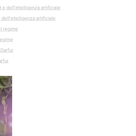
ell’intelligenza artificiale
 regime
rfur