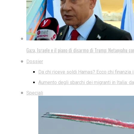
Gaza, Israele e il piano di disarmo di Trump: Netanyahu co
Dossier
Da chi riceve soldi Hamas? Ecco chi finanzia i
Aumento degli sbarchi dei migranti in Italia: 
Speciali