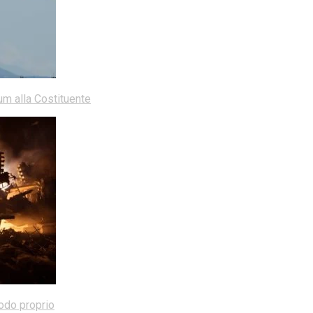
dum alla Costituente
modo proprio