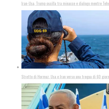
Iran-Usa, Trump oscilla tra minacce e dialogo mentre Teh
Stretto di Hormuz, Usa e Iran verso una tregua di 60 giorn