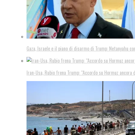
Gaza, Israele e il piano di disarmo di Trump: Netanyahu co
Iran-Usa, Rubio frena Trump: “Accordo su Hormuz ancora d