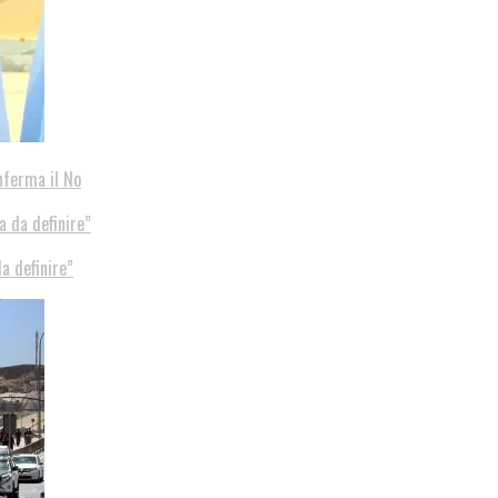
nferma il No
a definire”