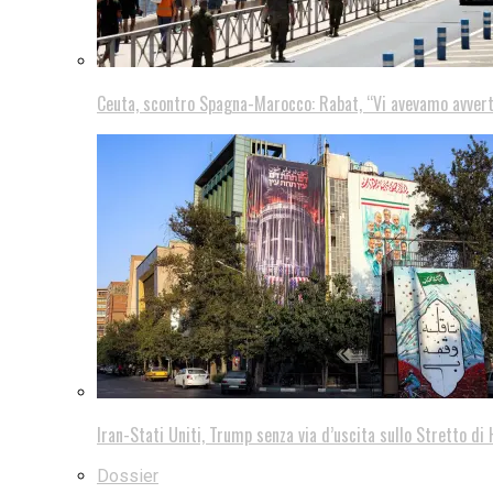
Ceuta, scontro Spagna-Marocco: Rabat, “Vi avevamo avver
Iran-Stati Uniti, Trump senza via d’uscita sullo Stretto d
Dossier