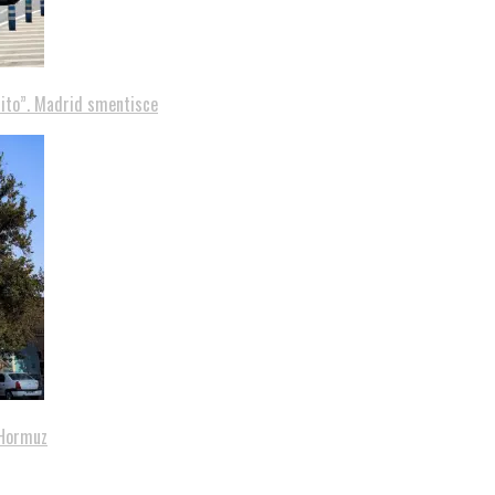
tito”. Madrid smentisce
i Hormuz