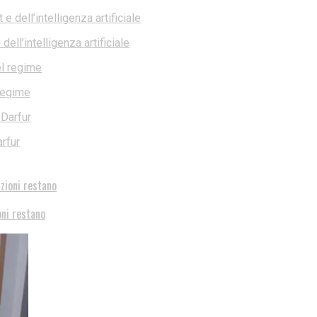
ell’intelligenza artificiale
 regime
rfur
oni restano