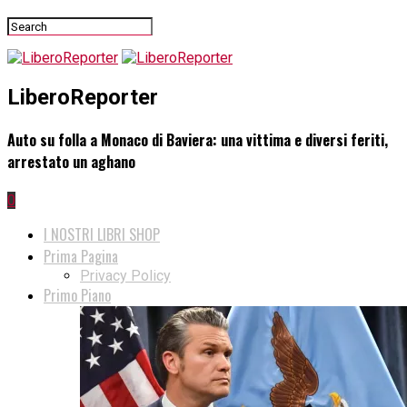
LiberoReporter
Auto su folla a Monaco di Baviera: una vittima e diversi feriti,
arrestato un aghano
0
I NOSTRI LIBRI SHOP
Prima Pagina
Privacy Policy
Primo Piano