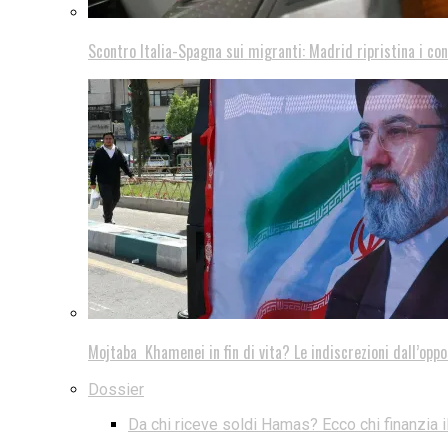
Scontro Italia-Spagna sui migranti: Madrid ripristina i con
Mojtaba Khamenei in fin di vita? Le indiscrezioni dall’oppo
Dossier
Da chi riceve soldi Hamas? Ecco chi finanzia i