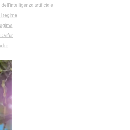
ell’intelligenza artificiale
 regime
rfur