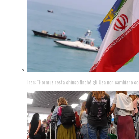
Iran: “Hormuz resta chiuso finché gli Usa non cambiano 