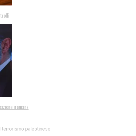
trolli
sizione iraniana
l terrorismo palestinese