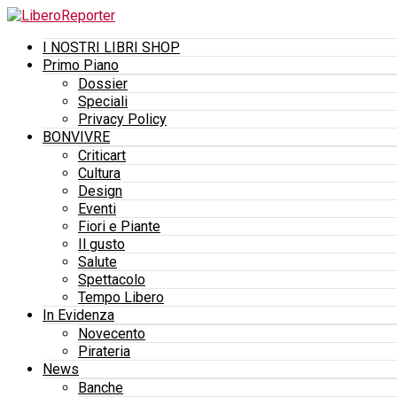
I NOSTRI LIBRI SHOP
Primo Piano
Dossier
Speciali
Privacy Policy
BONVIVRE
Criticart
Cultura
Design
Eventi
Fiori e Piante
Il gusto
Salute
Spettacolo
Tempo Libero
In Evidenza
Novecento
Pirateria
News
Banche