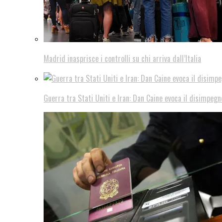
Madrid inasprisce i controlli su chi arriva dall’Italia
Guerra tra Stati Uniti e Iran: Dan Caine evoca il disimpegn