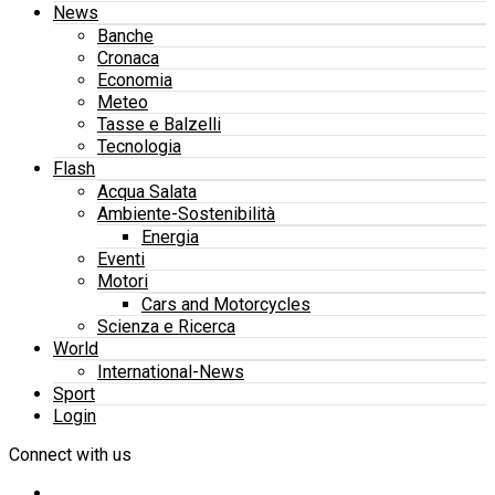
News
Banche
Cronaca
Economia
Meteo
Tasse e Balzelli
Tecnologia
Flash
Acqua Salata
Ambiente-Sostenibilità
Energia
Eventi
Motori
Cars and Motorcycles
Scienza e Ricerca
World
International-News
Sport
Login
Connect with us