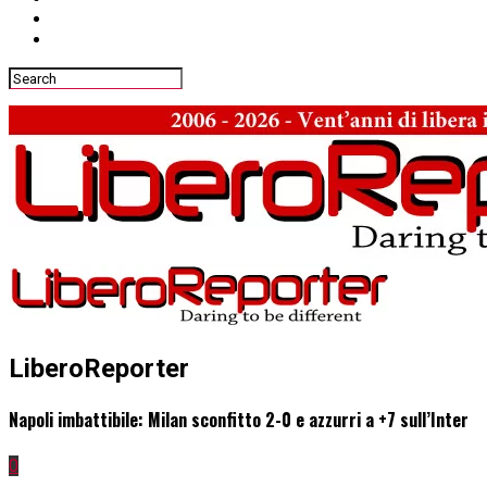
LiberoReporter
Napoli imbattibile: Milan sconfitto 2-0 e azzurri a +7 sull’Inter
0