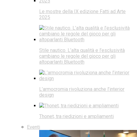
Le mostre della IX edizione Fatti ad Arte
2025
Stile nautico. L’alta qualità e l’esclusività
cambiano le regole del gioco per gli
altoparlanti Bluetooth
L’armocromia rivoluziona anche l’interior
design
Thonet, tra riedizioni e ampliamenti
Eventi