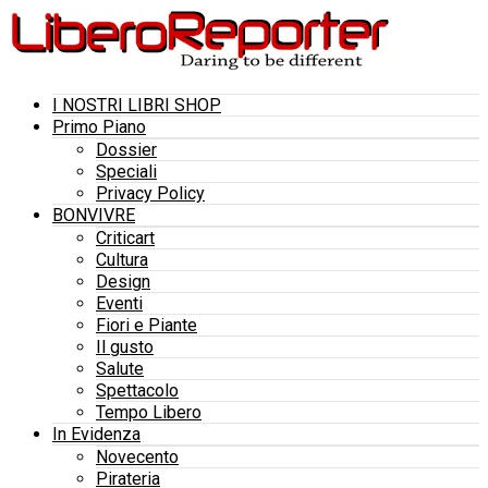
I NOSTRI LIBRI SHOP
Primo Piano
Dossier
Speciali
Privacy Policy
BONVIVRE
Criticart
Cultura
Design
Eventi
Fiori e Piante
Il gusto
Salute
Spettacolo
Tempo Libero
In Evidenza
Novecento
Pirateria