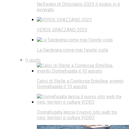
Nell’eden di Orticolario 2025 il sogno si è
avverato
VERDE GRAZZANO 2025
La Sardegna come mai l’avete vista
Il gusto
Calici di Stelle a Contessa Entellina, evento
Donnafugata il 10 agosto
Donnafugata lancia il nuovo sito web tra
vino, territori e cultura VIDEO