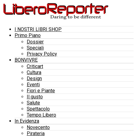
I NOSTRI LIBRI SHOP
Primo Piano
Dossier
Speciali
Privacy Policy
BONVIVRE
Criticart
Cultura
Design
Eventi
Fiori e Piante
Il gusto
Salute
Spettacolo
Tempo Libero
In Evidenza
Novecento
Pirateria