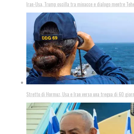
Iran-Usa, Trump oscilla tra minacce e dialogo mentre Teh
Stretto di Hormuz, Usa e Iran verso una tregua di 60 giorn