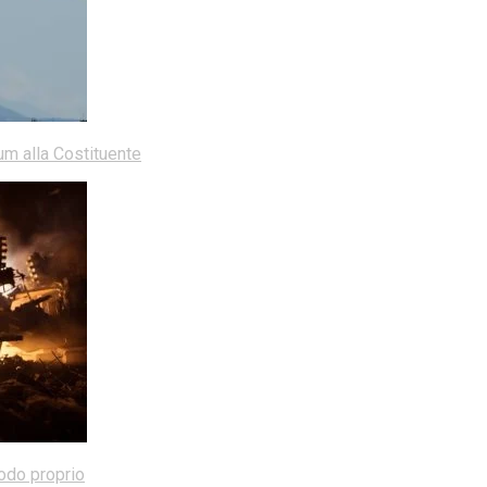
dum alla Costituente
modo proprio