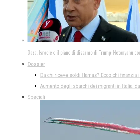
Gaza, Israele e il piano di disarmo di Trump: Netanyahu co
Dossier
Da chi riceve soldi Hamas? Ecco chi finanzia i
Aumento degli sbarchi dei migranti in Italia: 
Speciali