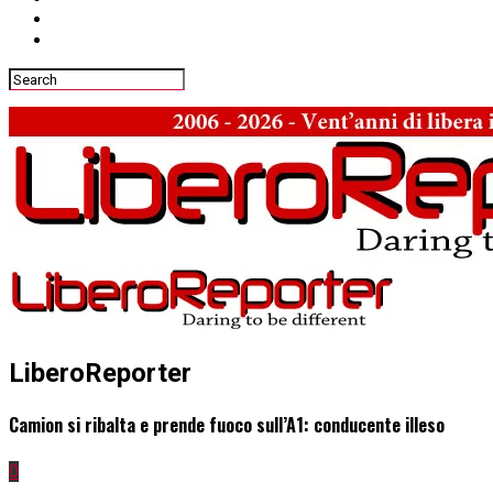
LiberoReporter
Camion si ribalta e prende fuoco sull’A1: conducente illeso
0