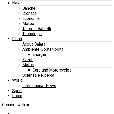
News
Banche
Cronaca
Economia
Meteo
Tasse e Balzelli
Tecnologia
Flash
Acqua Salata
Ambiente-Sostenibilità
Energia
Eventi
Motori
Cars and Motorcycles
Scienza e Ricerca
World
International-News
Sport
Login
Connect with us