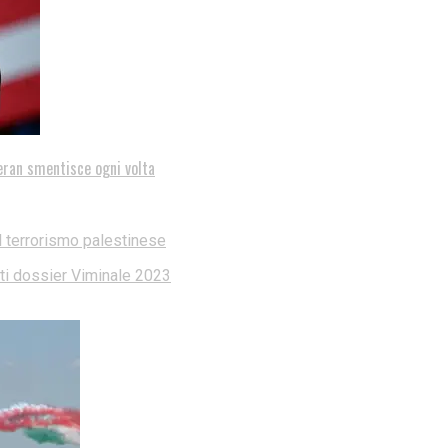
eran smentisce ogni volta
l terrorismo palestinese
dati dossier Viminale 2023