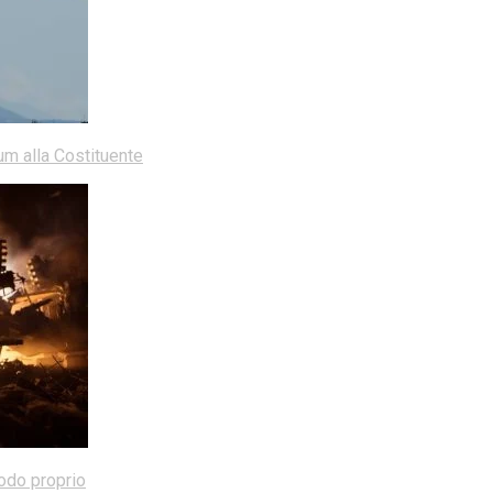
dum alla Costituente
modo proprio