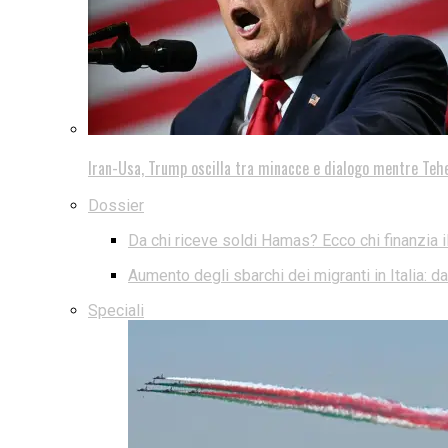
Iran-Usa, Trump oscilla tra minacce e dialogo mentre Teh
Dossier
Da chi riceve soldi Hamas? Ecco chi finanzia i
Aumento degli sbarchi dei migranti in Italia: 
Speciali