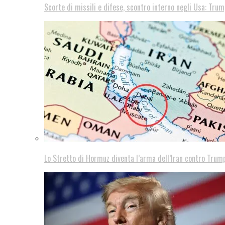
Scorte di missili e difese, scontro interno negli Usa: Trum
Lo Stretto di Hormuz diventa l’arma dell’Iran contro Trump