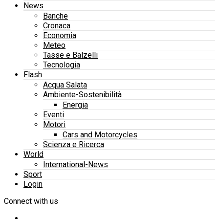
News
Banche
Cronaca
Economia
Meteo
Tasse e Balzelli
Tecnologia
Flash
Acqua Salata
Ambiente-Sostenibilità
Energia
Eventi
Motori
Cars and Motorcycles
Scienza e Ricerca
World
International-News
Sport
Login
Connect with us