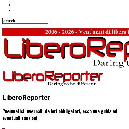
LiberoReporter
Pneumatici Invernali: da ieri obbligatori, ecco una guida ed
eventuali sanzioni