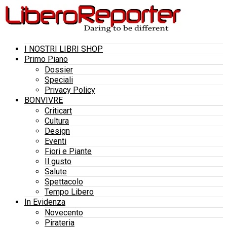
I NOSTRI LIBRI SHOP
Primo Piano
Dossier
Speciali
Privacy Policy
BONVIVRE
Criticart
Cultura
Design
Eventi
Fiori e Piante
Il gusto
Salute
Spettacolo
Tempo Libero
In Evidenza
Novecento
Pirateria