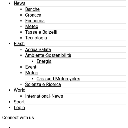
News
Banche
Cronaca
Economia
Meteo
Tasse e Balzelli
Tecnologia
Flash
Acqua Salata
Ambiente-Sostenibilità
Energia
Eventi
Motori
Cars and Motorcycles
Scienza e Ricerca
World
International-News
Sport
Login
Connect with us