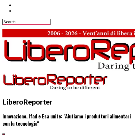
LiberoReporter
Innovazione, Ifad e Esa unite: "Aiutiamo i produttori alimentari
con la tecnologia"