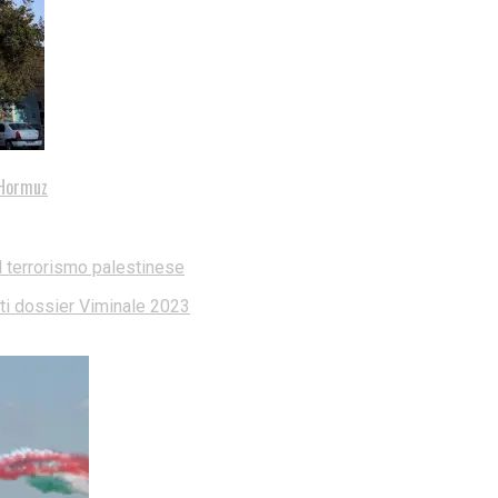
i Hormuz
l terrorismo palestinese
dati dossier Viminale 2023