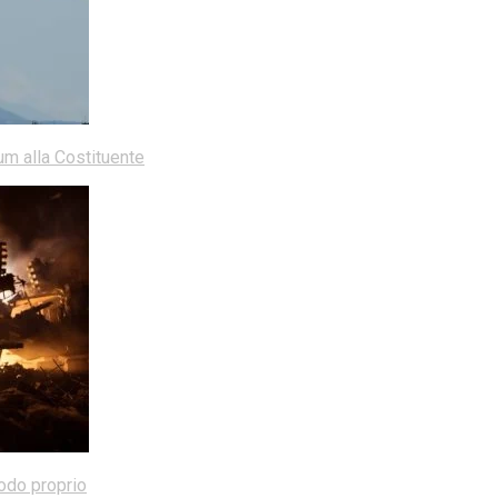
dum alla Costituente
modo proprio