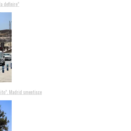
a definire”
tito”. Madrid smentisce