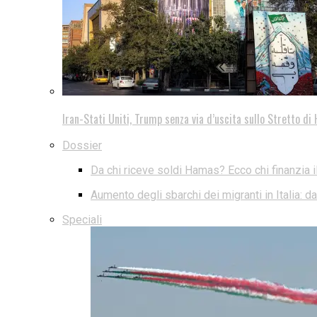
Iran-Stati Uniti, Trump senza via d’uscita sullo Stretto d
Dossier
Da chi riceve soldi Hamas? Ecco chi finanzia i
Aumento degli sbarchi dei migranti in Italia: 
Speciali