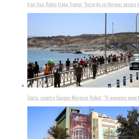
Iran-Usa, Rubio frena Trump: “Accordo su Hormuz ancora d
Ceuta, scontro Spagna-Marocco: Rabat, “Vi avevamo avver