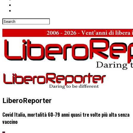
LiberoReporter
Covid Italia, mortalità 60-79 anni quasi tre volte più alta senza
vaccino