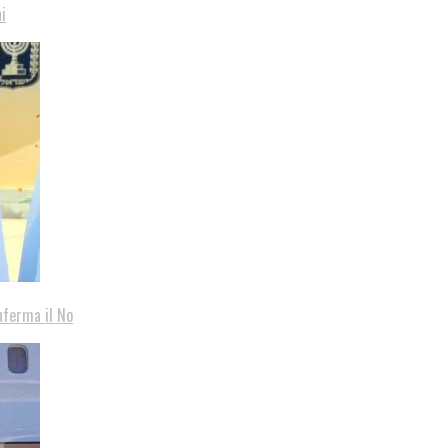
i
nferma il No