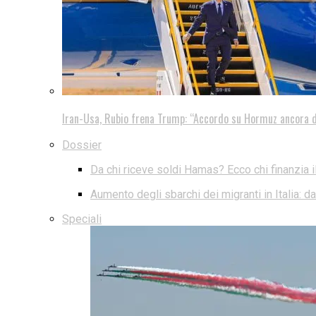
Iran-Usa, Rubio frena Trump: “Accordo su Hormuz ancora d
Dossier
Da chi riceve soldi Hamas? Ecco chi finanzia i
Aumento degli sbarchi dei migranti in Italia: 
Speciali