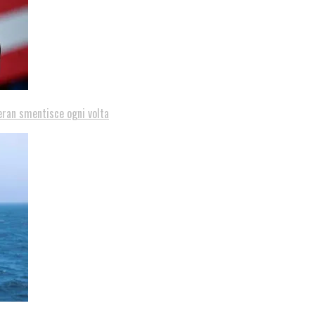
eran smentisce ogni volta