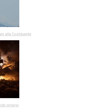
dum alla Costituente
modo proprio