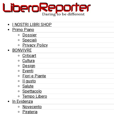
I NOSTRI LIBRI SHOP
Primo Piano
Dossier
Speciali
Privacy Policy
BONVIVRE
Criticart
Cultura
Design
Eventi
Fiori e Piante
Il gusto
Salute
Spettacolo
Tempo Libero
In Evidenza
Novecento
Pirateria