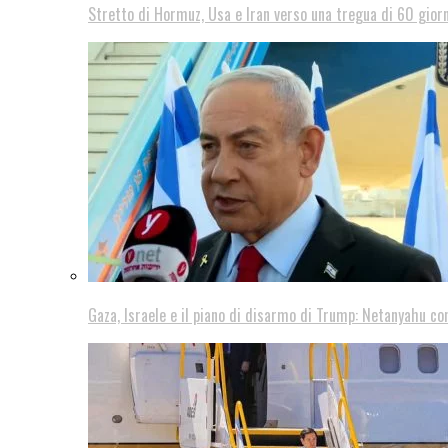
Stretto di Hormuz, Usa e Iran verso una tregua di 60 giorn
Gaza, Israele e il piano di disarmo di Trump: Netanyahu co